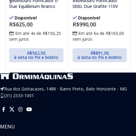
Bebedouro Purificador E-
Bebedouro Purificador
Due Equilibrium Branco
IBBL Due Grafite 110V
Disponível
Disponível
R$
625,00
R$
990,00
Em até 4x de
R$
156,25
Em até 6x de
R$
165,00
sem juros
sem juros
R$
562,50
R$
891,00
à vista no Pix e boleto
à vista no Pix e boleto
Rua dos Goitacazes, 1488 - Barro Preto, Belo Horizonte - MG
(31) 2533-1001
MENU