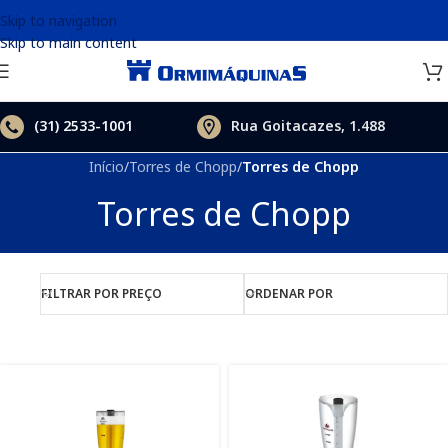
Skip to navigation
Skip to main content
(31)
2533-1001
Rua Goitacazes, 1.488
Início
/
Torres de Chopp
/
Torres de Chopp
Torres de Chopp
FILTRAR POR PREÇO
ORDENAR POR