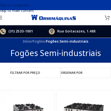
Skip to navigation
Skip to main content
(31)
2533-1001
Rua Goitacazes, 1.488
Início
/
Fogões
/
Fogões Semi-industriais
Fogões Semi-industriais
FILTRAR POR PREÇO
ORDENAR POR