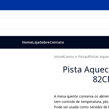
Home
Loja
Sobre
Contato
Início
/
Carros e Pistas
/
Pistas Aque
Pista Aquec
82C
A mesa quente conserva os alime
tem controle de temperatura, pés 
Pode ser usada como servidor de