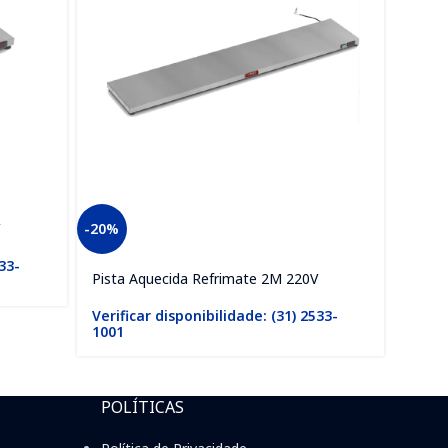
-20%
Pista
533-
Verif
Pista Aquecida Refrimate 2M 220V
1001
Verificar disponibilidade: (31) 2533-
1001
POLÍTICAS