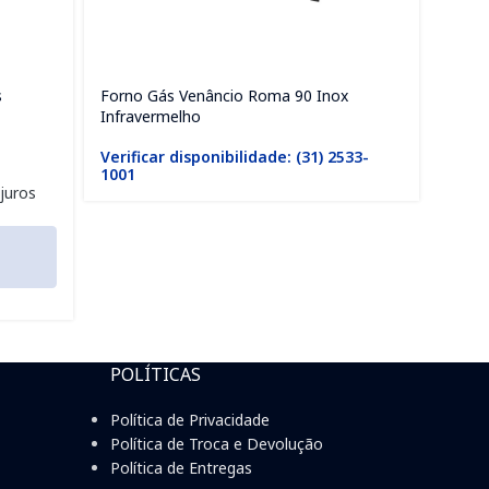
s
Forno Gás Venâncio Roma 90 Inox
Forno
Infravermelho
Grafit
Verificar disponibilidade: (31) 2533-
Verif
1001
1001
juros
POLÍTICAS
Política de Privacidade
Política de Troca e Devolução
Política de Entregas