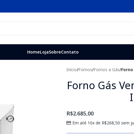
Home
Loja
Sobre
Contato
Início
/
Fornos
/
Fornos a Gás
/
Forno
Forno Gás Ve
R$
2.685,00
Em até 10x de
R$
268,50
sem ju