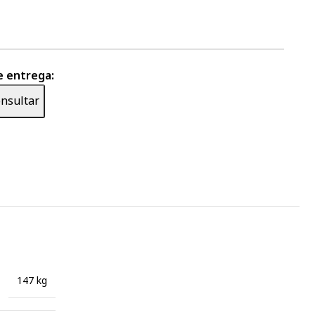
e entrega:
nsultar
147 kg