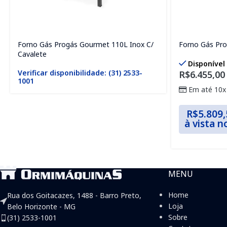
Forno Gás Progás Gourmet 110L Inox C/
Forno Gás Pro
Cavalete
Disponível
Verificar disponibilidade: (31) 2533-
R$
6.455,00
1001
Em até 10x
R$
5.809,
à vista n
MENU
Home
Rua dos Goitacazes, 1488 - Barro Preto,
Loja
Belo Horizonte - MG
Sobre
(31) 2533-1001