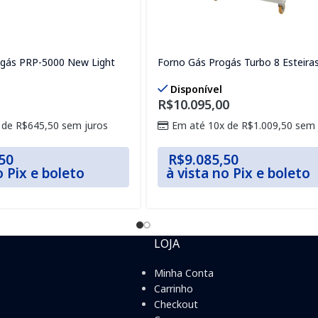
gás PRP-5000 New Light
Forno Gás Progás Turbo 8 Esteira
Disponível
R$
10.095,00
 de
R$
645,50
sem juros
Em até 10x de
R$
1.009,50
sem 
50
R$
9.085,50
o Pix e boleto
à vista no Pix e boleto
LOJA
Minha Conta
Carrinho
Checkout