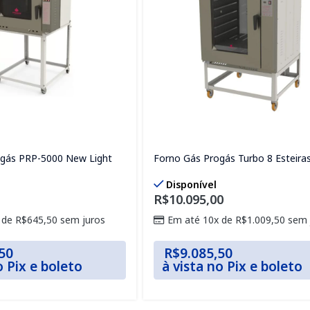
gás PRP-5000 New Light
Forno Gás Progás Turbo 8 Esteira
Disponível
R$
10.095,00
 de
R$
645,50
sem juros
Em até 10x de
R$
1.009,50
sem 
50
R$
9.085,50
o Pix e boleto
à vista no Pix e boleto