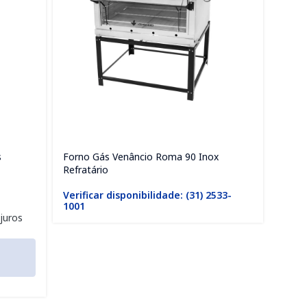
s
Forno Gás Venâncio Roma 90 Inox
Forno
Refratário
Grafit
Verificar disponibilidade: (31) 2533-
Verif
1001
1001
juros