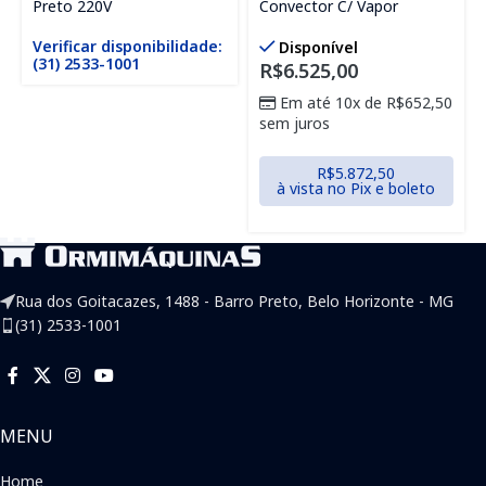
Preto 220V
Convector C/ Vapor
Verificar disponibilidade:
Disponível
(31) 2533-1001
R$
6.525,00
Em até 10x de
R$
652,50
sem juros
R$
5.872,50
à vista no Pix e boleto
Rua dos Goitacazes, 1488 - Barro Preto, Belo Horizonte - MG
(31) 2533-1001
MENU
Home