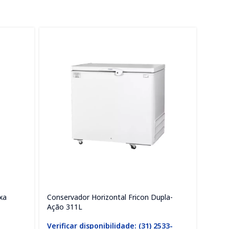
xa
Conservador Horizontal Fricon Dupla-
Ilha 
Ação 311L
Preta
Verificar disponibilidade: (31) 2533-
Di