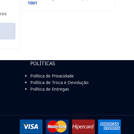
1001
R$
1
ros
Em
R$
à v
POLÍTICAS
Política de Privacidade
Política de Troca e Devolução
Política de Entregas