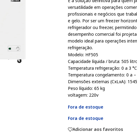
É a solução definitiva para quem p
versatilidade em operações comerc
profissionais e negócios que tra
e gelo. Por ser um freezer horizo
refrigerador ou freezer, permitin
desempenho comercial foi projetad
modelo ideal para operações int
refrigeração.
Modelo: HF505
Capacidade líquida / bruta: 505 litr
Temperatura refrigeração: 0 a 3 °C
Temperatura congelamento: 0 a –
Dimensões externas (CxLxA): 154
Peso líquido: 65 kg
voltagem: 220v
Fora de estoque
Fora de estoque
Adicionar aos favoritos