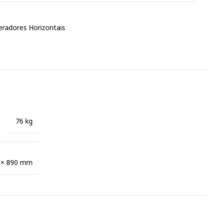
eradores Horizontais
76 kg
 × 890 mm