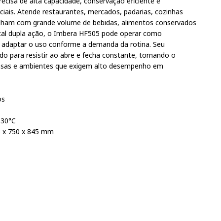
recisa de alta capacidade, conservação eficiente e
iais. Atende restaurantes, mercados, padarias, cozinhas
balham com grande volume de bebidas, alimentos conservados
ntal dupla ação, o Imbera HF505 pode operar como
do adaptar o uso conforme a demanda da rotina. Seu
o para resistir ao abre e fecha constante, tornando o
ensas e ambientes que exigem alto desempenho em
os
 30°C
5 x 750 x 845 mm