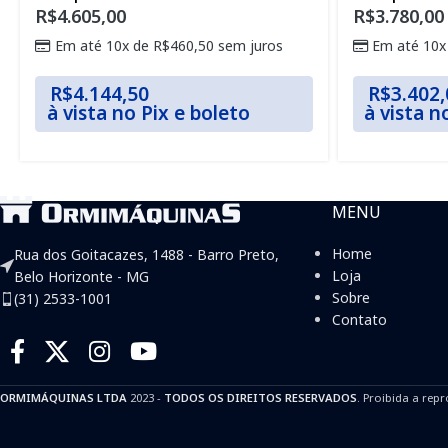
R$
4.605,00
R$
3.780,00
Em até 10x de
R$
460,50
sem juros
Em até 10x
R$
4.144,50
R$
3.402,
à vista no Pix e boleto
à vista n
MENU
Home
Rua dos Goitacazes, 1488 - Barro Preto,
Loja
Belo Horizonte - MG
Sobre
(31) 2533-1001
Contato
ORMIMÁQUINAS LTDA
2023 -
TODOS OS DIREITOS RESERVADOS
. Proibida a repr