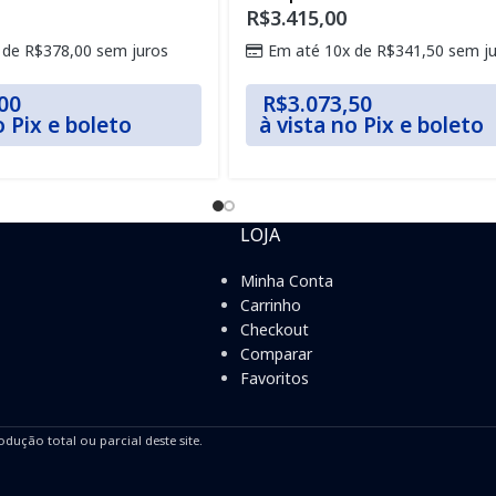
R$
3.415,00
 de
R$
378,00
sem juros
Em até 10x de
R$
341,50
sem ju
00
R$
3.073,50
o Pix e boleto
à vista no Pix e boleto
LOJA
Minha Conta
Carrinho
Checkout
Comparar
Favoritos
odução total ou parcial deste site.