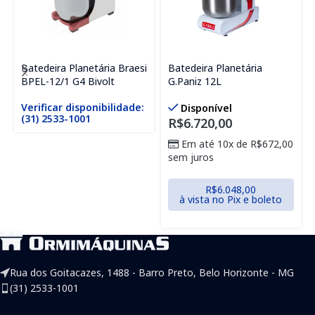
Batedeira Planetária Braesi
Batedeira Planetária
BPEL-12/1 G4 Bivolt
G.Paniz 12L
Verificar disponibilidade:
Disponível
(31) 2533-1001
R$
6.720,00
Em até 10x de
R$
672,00
sem juros
R$
6.048,00
à vista no Pix e boleto
Rua dos Goitacazes, 1488 - Barro Preto, Belo Horizonte - MG
(31) 2533-1001