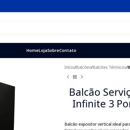
Home
Loja
Sobre
Contato
Início
/
Balcões
/
Balcões Térmicos
/
B
Balcão Servi
Infinite 3 P
Balcão expositor vertical ideal para