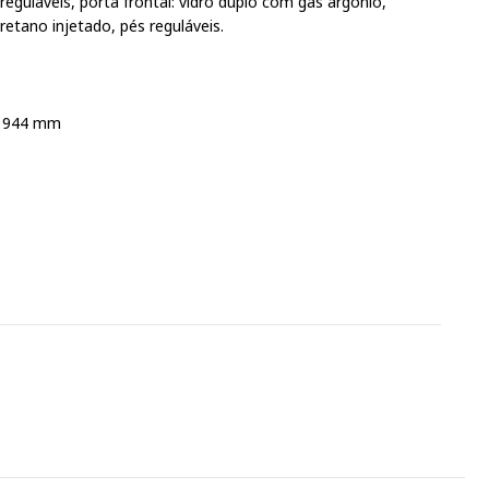
reguláveis, porta frontal: vidro duplo com gás argônio,
retano injetado, pés reguláveis.
 1944 mm