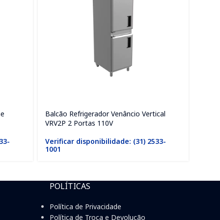
me
Balcão Refrigerador Venâncio Vertical
Balcã
VRV2P 2 Portas 110V
VRV2P
533-
Verificar disponibilidade: (31) 2533-
Verif
1001
1001
POLÍTICAS
Política de Privacidade
Política de Troca e Devolução