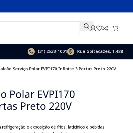
(31)
2533-1001
Rua Goitacazes, 1.488
alcão Serviço Polar EVPI170 Infinite 3 Portas Preto 220V
ço Polar EVPI170
ortas Preto 220V
 refrigeração e exposição de frios, laticínios e bebidas.