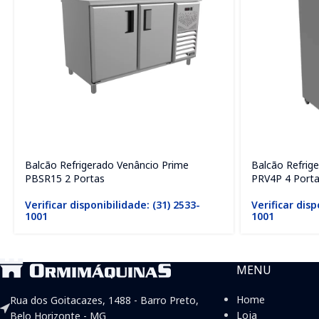
Balcão Refrigerado Venâncio Prime
Balcão Refrig
PBSR15 2 Portas
PRV4P 4 Port
Verificar disponibilidade: (31) 2533-
Verificar disp
1001
1001
MENU
Home
Rua dos Goitacazes, 1488 - Barro Preto,
Loja
Belo Horizonte - MG