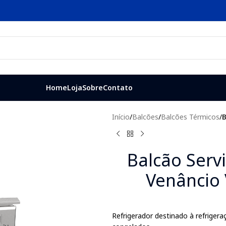
Home
Loja
Sobre
Contato
Início
/
Balcões
/
Balcões Térmicos
/
B
Balcão Serv
Venâncio
Refrigerador destinado à refrigeraç