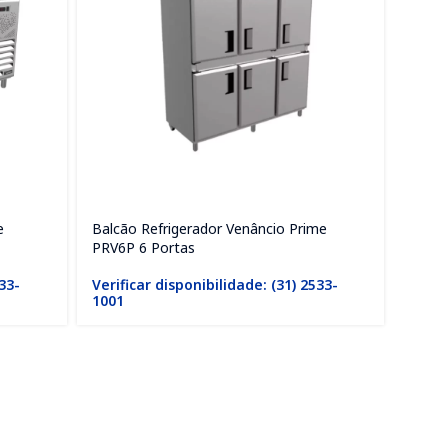
e
Balcão Refrigerador Venâncio Prime
Balcã
PRV6P 6 Portas
VBSR
533-
Verificar disponibilidade: (31) 2533-
1001
Verif
1001