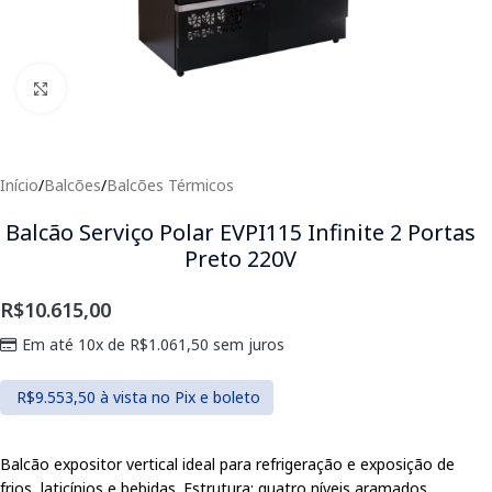
Clique para expandir
Início
/
Balcões
/
Balcões Térmicos
Balcão Serviço Polar EVPI115 Infinite 2 Portas
Preto 220V
R$
10.615,00
Em até 10x de
R$
1.061,50
sem juros
R$
9.553,50
à vista no Pix e boleto
Balcão expositor vertical ideal para refrigeração e exposição de
frios, laticínios e bebidas. Estrutura: quatro níveis aramados