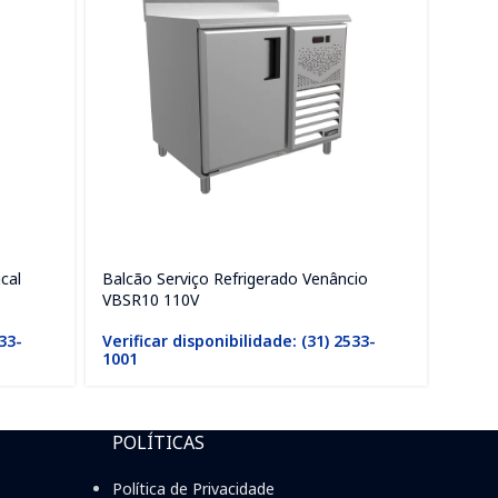
cal
Balcão Serviço Refrigerado Venâncio
Balcã
VBSR10 110V
VBSR
533-
Verificar disponibilidade: (31) 2533-
Verif
1001
1001
POLÍTICAS
Política de Privacidade