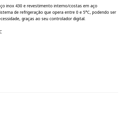
ço inox 430 e revestimento interno/costas em aço
stema de refrigeração que opera entre 0 e 5°C, podendo ser
essidade, graças ao seu controlador digital.
°C