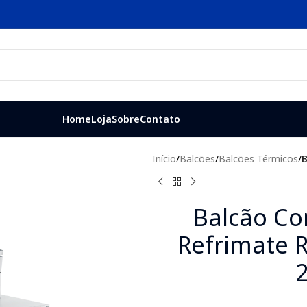
Home
Loja
Sobre
Contato
Início
/
Balcões
/
Balcões Térmicos
/
B
Balcão C
Refrimate 