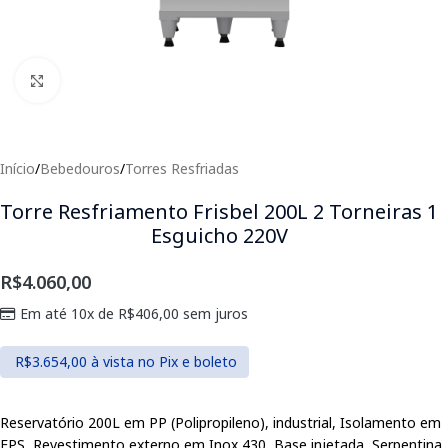
Clique para expandir
Início
/
Bebedouros
/
Torres Resfriadas
Torre Resfriamento Frisbel 200L 2 Torneiras 1
Esguicho 220V
R$
4.060,00
Em até 10x de
R$
406,00
sem juros
R$
3.654,00
à vista no Pix e boleto
Reservatório 200L em PP (Polipropileno), industrial, Isolamento em
EPS, Revestimento externo em Inox 430, Base injetada, Serpentina