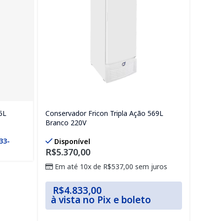
5L
Conservador Fricon Tripla Ação 569L
Refri
Branco 220V
Bran
533-
Verif
Disponível
1001
R$
5.370,00
Em até 10x de
R$
537,00
sem juros
R$
4.833,00
à vista no Pix e boleto