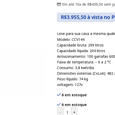
Em até 10x de
R$
439,50
sem ju
R$
3.955,50
à vista no P
Leve para sua casa a mesma quali
Modelo: CCV144
Capacidade bruta: 299 litros
Capacidade líquida: 204 litros
Armazenamento: 100 garrafas 600
Faixa de temperatura: – 6 a 2 °C
Consumo: 3,8 kwh/dia
Dimensões externas (CxLxA): 482
Peso líquido: 74 kg
voltagem: 127v
6 em estoque
6 em estoque
-
+