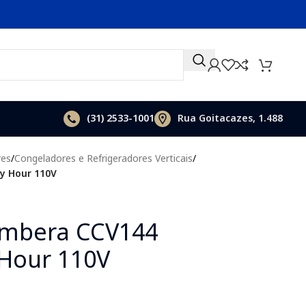
(31)
2533-1001
Rua Goitacazes, 1.488
res
/
Congeladores e Refrigeradores Verticais
/
y Hour 110V
 Imbera CCV144
Hour 110V