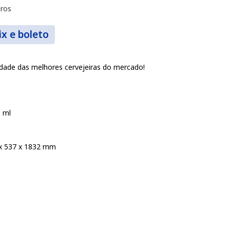
ros
ix e boleto
dade das melhores cervejeiras do mercado!
 ml
 x 537 x 1832 mm