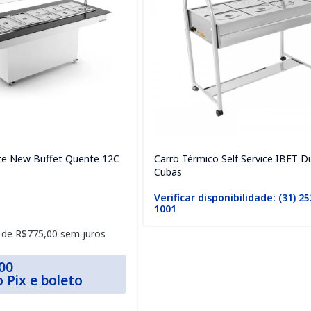
te New Buffet Quente 12C
Carro Térmico Self Service IBET D
Cubas
Verificar disponibilidade: (31) 2
1001
 de
R$
775,00
sem juros
00
o Pix e boleto