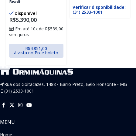
Bivolt
Verificar disponibilidade:
(31) 2533-1001
Disponível
R$
5.390,00
Em até 10x de
R$
539,00
sem juros
R$
4.851,00
à vista no Pix e boleto
Rua dos Goitacazes, 1488 - Barro Preto, Belo Horizonte - MG
(31) 2533-1001
MENU
Home