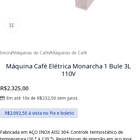
Clique para expandir
Início
/
Máquinas de Café
/
Máquinas de Café
Máquina Café Elétrica Monarcha 1 Bule 3L
110V
R$
2.325,00
Em até 10x de
R$
232,50
sem juros
R$
2.092,50
à vista no Pix e boleto
Fabricada em AÇO INOX AISI 304. Controle termostático de
temperatura (20 ° à 120 °). Resistências de imersão em aço inox