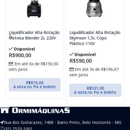
Liquidificador Alta Rotação
Liquidificador Alta Rotação
Metvisa Blender 2L 220V
Skymsen 1,5L Copo
Plástico 110V
Disponível
R$
900,00
Disponível
R$
590,00
Em até 6x de
R$
150,00
sem juros
Em até 3x de
R$
196,67
sem juros
R$
810,00
à vista no Pix e boleto
R$
531,00
à vista no Pix e boleto
Rua dos Goitacazes, 1488 - Barro Preto, Belo Horizonte - MG
(31) 2533-1001