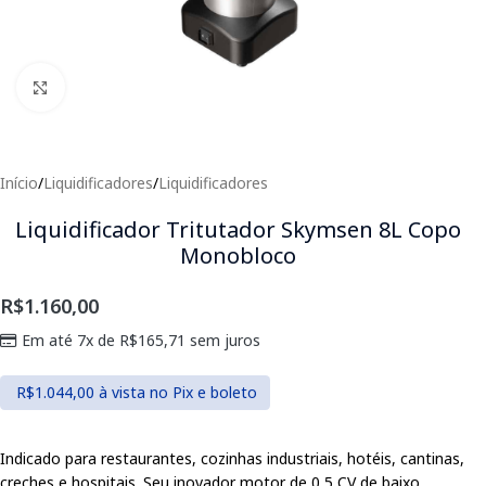
Clique para expandir
Início
/
Liquidificadores
/
Liquidificadores
Liquidificador Tritutador Skymsen 8L Copo
Monobloco
R$
1.160,00
Em até 7x de
R$
165,71
sem juros
R$
1.044,00
à vista no Pix e boleto
Indicado para restaurantes, cozinhas industriais, hotéis, cantinas,
creches e hospitais. Seu inovador motor de 0,5 CV de baixo