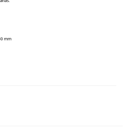
arias.
280 mm