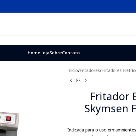
Home
Loja
Sobre
Contato
Início
/
Fritadores
/
Fritadores Elétri
Fritador 
Skymsen F
Indicada para o uso em ambientes