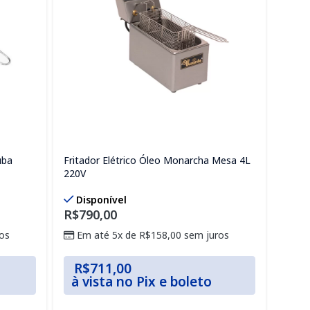
uba
Fritador Elétrico Óleo Monarcha Mesa 4L
Frita
220V
110V
Verif
Disponível
1001
R$
790,00
os
Em até 5x de
R$
158,00
sem juros
R$
711,00
à vista no Pix e boleto