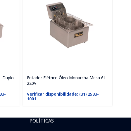
L Duplo
Fritador Elétrico Óleo Monarcha Mesa 6L
Frita
220V
110V
533-
Verificar disponibilidade: (31) 2533-
Verif
1001
1001
POLÍTICAS