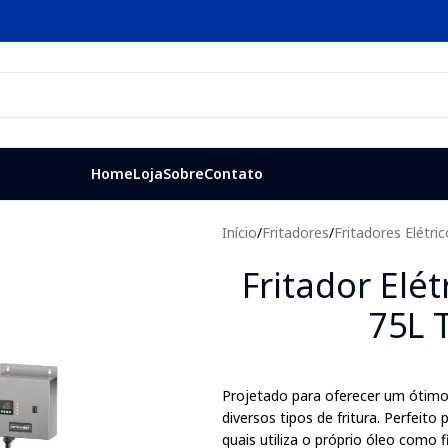
Home
Loja
Sobre
Contato
Início
/
Fritadores
/
Fritadores Elétri
Fritador Elé
75L T
Projetado para oferecer um ótimo
diversos tipos de fritura. Perfeit
quais utiliza o próprio óleo como f