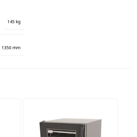
145 kg
× 1350 mm