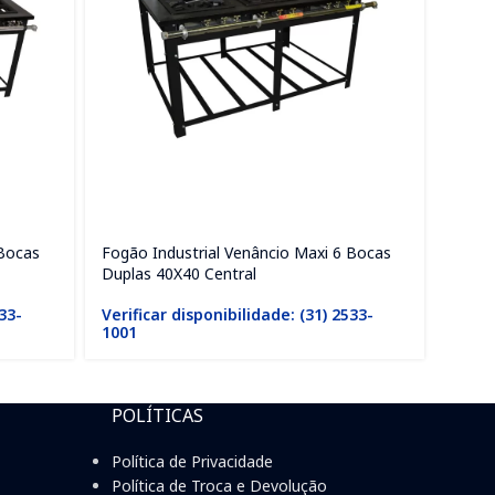
 Bocas
Fogão Industrial Venâncio Maxi 6 Bocas
Fogão
Duplas 40X40 Central
40X40
533-
Verificar disponibilidade: (31) 2533-
Verif
1001
1001
POLÍTICAS
Política de Privacidade
Política de Troca e Devolução