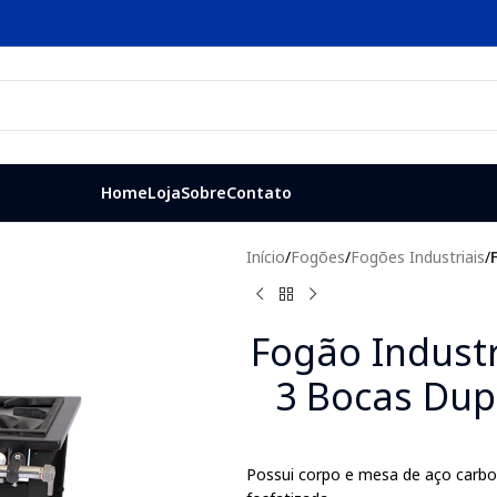
Home
Loja
Sobre
Contato
Início
/
Fogões
/
Fogões Industriais
/
Fogão Industr
3 Bocas Dup
Possui corpo e mesa de aço carbon