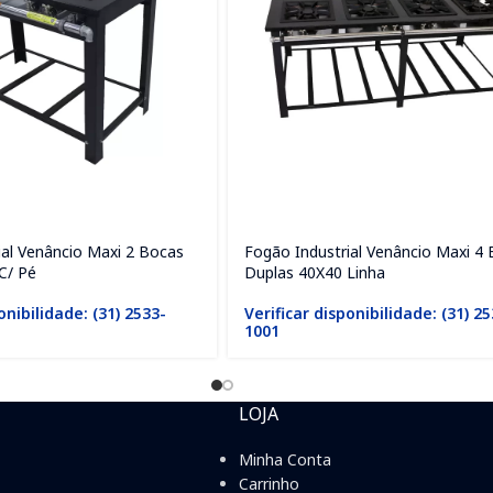
ial Venâncio Maxi 2 Bocas
Fogão Industrial Venâncio Maxi 4
C/ Pé
Duplas 40X40 Linha
onibilidade: (31) 2533-
Verificar disponibilidade: (31) 2
1001
LOJA
Minha Conta
Carrinho