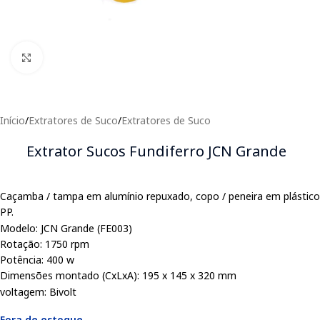
Clique para expandir
Início
/
Extratores de Suco
/
Extratores de Suco
Extrator Sucos Fundiferro JCN Grande
Caçamba / tampa em alumínio repuxado, copo / peneira em plástico
PP.
Modelo: JCN Grande (FE003)
Rotação: 1750 rpm
Potência: 400 w
Dimensões montado (CxLxA): 195 x 145 x 320 mm
voltagem: Bivolt
Fora de estoque