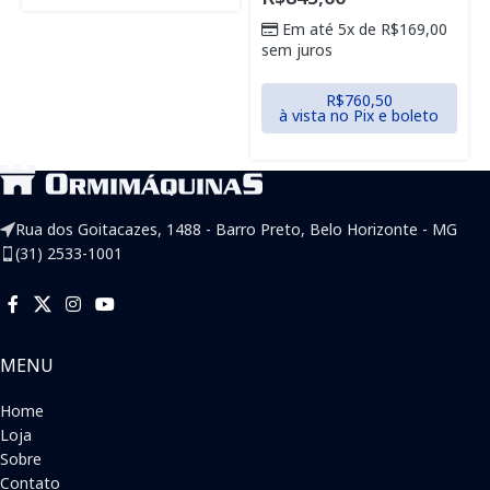
Em até 5x de
R$
169,00
sem juros
R$
760,50
à vista no Pix e boleto
Rua dos Goitacazes, 1488 - Barro Preto, Belo Horizonte - MG
(31) 2533-1001
MENU
Home
Loja
Sobre
Contato