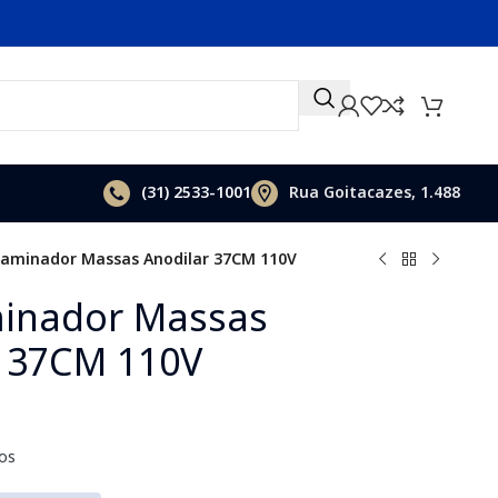
(31)
2533-1001
Rua Goitacazes, 1.488
 Laminador Massas Anodilar 37CM 110V
minador Massas
r 37CM 110V
os