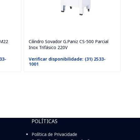
BM22
Cilindro Sovador G.Paniz CS-500 Parcial
Cilin
Inox Trifásico 220V
Monof
533-
Verificar disponibilidade: (31) 2533-
Verif
1001
1001
POLÍTICAS
Política de Privacidade