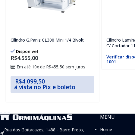
Cilindro G.Paniz CL300 Mini 1/4 Bivolt
Cilindro Lami
C/ Cortador 1
Disponível
Verificar disp
R$
4.555,00
1001
Em até 10x de
R$
455,50
sem juros
R$
4.099,50
à vista no Pix e boleto
MENU
Home
Rua dos Goitacazes, 1488 - Barro Preto,