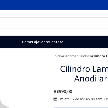
Home
Loja
Sobre
Contato
Início
/
Cilindros
/
Cilindros
/
Cilindro
Cilindro La
Anodila
R$
990,00
Em até 6x de
R$
165,00
sem jur