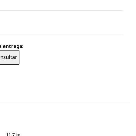
e entrega:
nsultar
11,7 kg