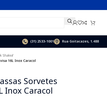
(31)
2533-1001
Rua Goitacazes, 1.488
lk Shake
/
isa 16L Inox Caracol
assas Sorvetes
L Inox Caracol