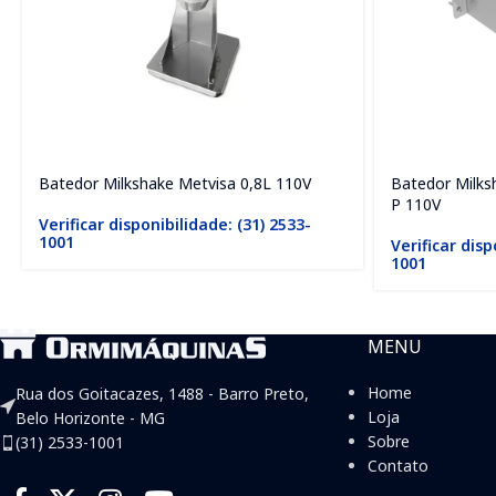
Batedor Milkshake Metvisa 0,8L 110V
Batedor Milk
P 110V
Verificar disponibilidade: (31) 2533-
1001
Verificar disp
1001
MENU
Home
Rua dos Goitacazes, 1488 - Barro Preto,
Loja
Belo Horizonte - MG
Sobre
(31) 2533-1001
Contato