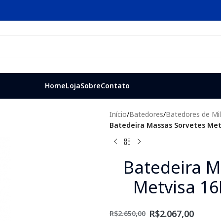
Home
Loja
Sobre
Contato
Início
/
Batedores
/
Batedores de Mi
Batedeira Massas Sorvetes Metv
Batedeira M
Metvisa 16
R$
2.067,00
R$
2.650,00