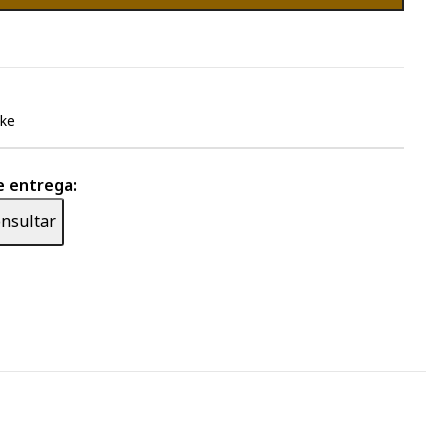
ake
e entrega:
nsultar