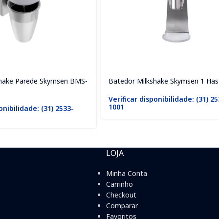
shake Parede Skymsen BMS-
Batedor Milkshake Skymsen 1 Has
Verificar disponibilidade: (31) 2
1001
onibilidade: (31) 2533-
LOJA
Minha Conta
Carrinho
Checkout
Comparar
Favoritos