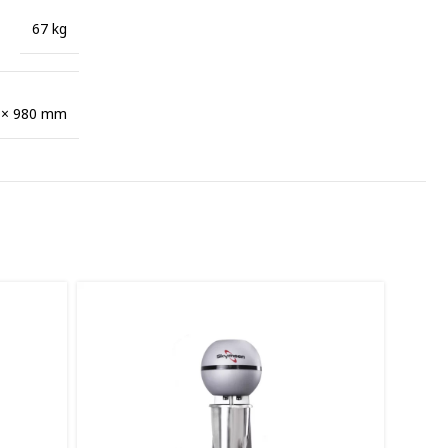
67 kg
 × 980 mm