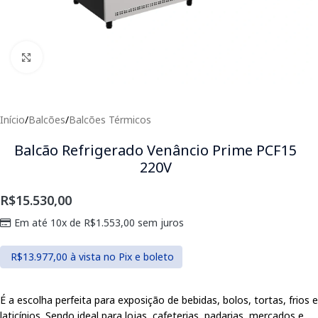
Clique para expandir
Início
/
Balcões
/
Balcões Térmicos
Balcão Refrigerado Venâncio Prime PCF15
220V
R$
15.530,00
Em até 10x de
R$
1.553,00
sem juros
R$
13.977,00
à vista no Pix e boleto
É a escolha perfeita para exposição de bebidas, bolos, tortas, frios e
laticínios. Sendo ideal para lojas, cafeterias, padarias, mercados e