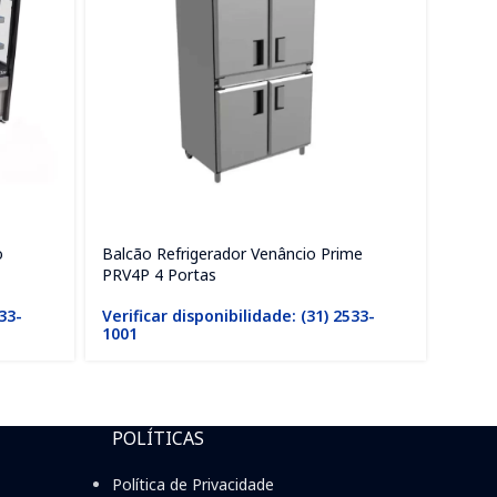
o
Balcão Refrigerador Venâncio Prime
Balcã
PRV4P 4 Portas
VBSR
533-
Verificar disponibilidade: (31) 2533-
1001
Verif
1001
POLÍTICAS
Política de Privacidade