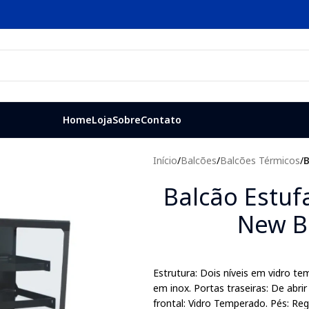
Home
Loja
Sobre
Contato
Início
/
Balcões
/
Balcões Térmicos
/
B
Balcão Estuf
New B
Estrutura: Dois níveis em vidro t
em inox. Portas traseiras: De abr
frontal: Vidro Temperado. Pés: Reg