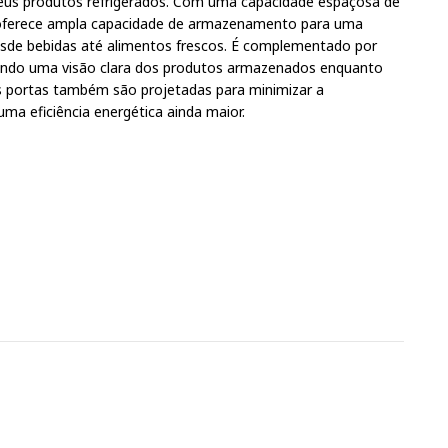
seus produtos refrigerados. Com uma capacidade espaçosa de
cal oferece ampla capacidade de armazenamento para uma
desde bebidas até alimentos frescos. É complementado por
nando uma visão clara dos produtos armazenados enquanto
 portas também são projetadas para minimizar a
uma eficiência energética ainda maior.