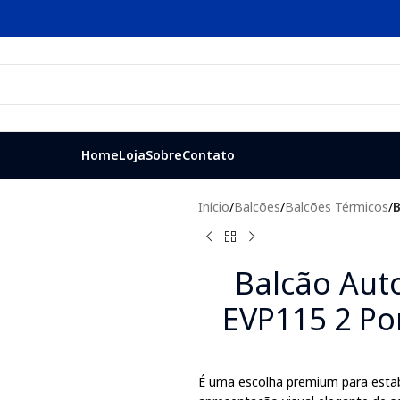
Home
Loja
Sobre
Contato
Início
/
Balcões
/
Balcões Térmicos
/
B
Balcão Auto
EVP115 2 Po
É uma escolha premium para esta