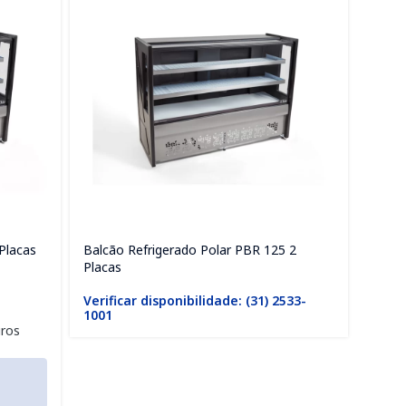
Placas
Balcão Refrigerado Polar PBR 125 2
Balcã
Placas
VRV2P
Verificar disponibilidade: (31) 2533-
Verif
1001
1001
ros