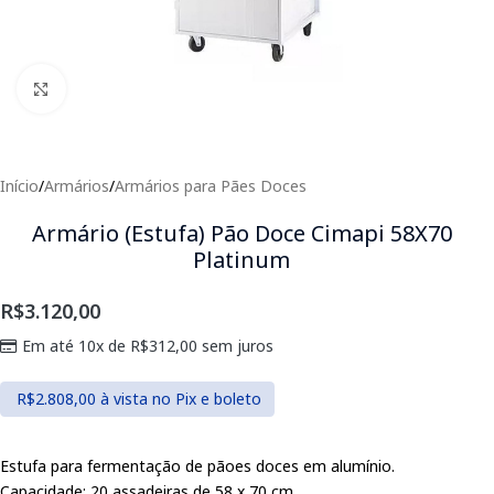
Clique para expandir
Início
/
Armários
/
Armários para Pães Doces
Armário (Estufa) Pão Doce Cimapi 58X70
Platinum
R$
3.120,00
Em até 10x de
R$
312,00
sem juros
R$
2.808,00
à vista no Pix e boleto
Estufa para fermentação de pãoes doces em alumínio.
Capacidade: 20 assadeiras de 58 x 70 cm